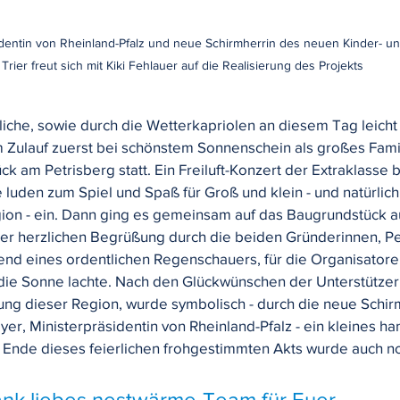
identin von Rheinland-Pfalz und neue Schirmherrin des neuen Kinder- u
Trier freut sich mit Kiki Fehlauer auf die Realisierung des Projekts
liche, sowie durch die Wetterkapriolen an diesem Tag leicht 
 Zulauf zuerst bei schönstem Sonnenschein als großes Famil
 am Petrisberg statt. Ein Freiluft-Konzert der Extraklasse b
luden zum Spiel und Spaß für Groß und klein - und natürlich 
ion - ein. Dann ging es gemeinsam auf das Baugrundstück a
der herzlichen Begrüßung durch die beiden Gründerinnen, P
end eines ordentlichen Regenschauers, für die Organisatore
die Sonne lachte. Nach den Glückwünschen der Unterstützer
ung dieser Region, wurde symbolisch - durch die neue Schir
er, Ministerpräsidentin von Rheinland-Pfalz - ein kleines ha
m Ende dieses feierlichen frohgestimmten Akts wurde auch n
ank liebes nestwärme-Team für Euer 