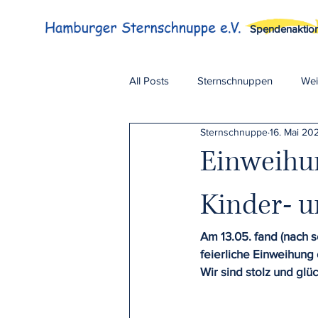
Spendenaktio
All Posts
Sternschnuppen
Wei
Sternschnuppe
16. Mai 20
Spendenaktionen
Einweihu
Kinder- u
Am 13.05. fand (nach s
feierliche Einweihung 
Wir sind stolz und glü