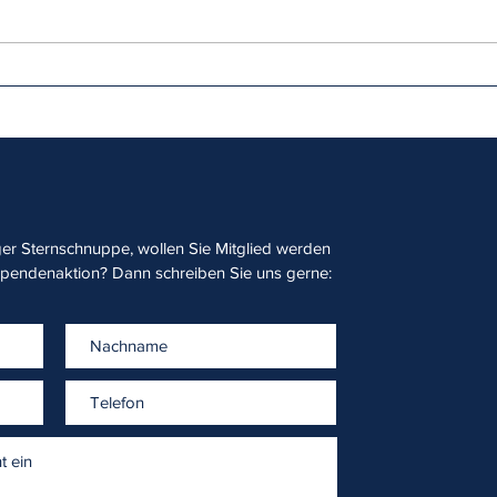
HAMBURG BUCH zu Gunsten der
Happ
Hamburger Sternschnuppe e.V.
Stern
sofo
r Sternschnuppe, wollen Sie Mitglied werden
Spendenaktion? Dann schreiben Sie uns gerne: