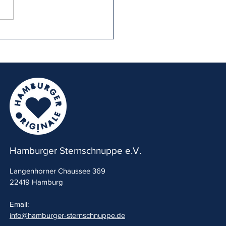
y Muttertag: Hamburger
schnuppe unterstützt ab
rt MÄDCHENTREFF OSDORF
Hamburger Sternschnuppe e.V.
Langenhorner Chaussee 369
22419 Hamburg
Email:
info@hamburger-sternschnuppe.de