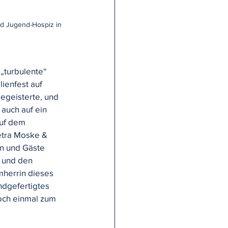
nd Jugend-Hospiz in 
„turbulente“ 
ienfest auf 
egeisterte, und 
auch auf ein 
uf dem 
etra Moske & 
n und Gäste 
 und den 
mherrin dieses 
ndgefertigtes 
och einmal zum 