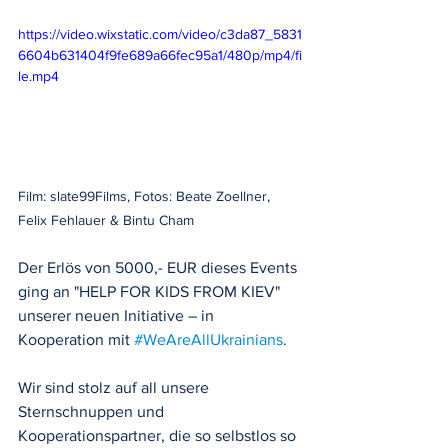
https://video.wixstatic.com/video/c3da87_5831
6604b631404f9fe689a66fec95a1/480p/mp4/fi
le.mp4
Film: slate99Films, Fotos: Beate Zoellner, 
Felix Fehlauer & Bintu Cham
Der Erlös von 5000,- EUR dieses Events 
ging an "HELP FOR KIDS FROM KIEV" 
unserer neuen Initiative – in 
Kooperation mit 
#WeAreAllUkrainians
.
Wir sind stolz auf all unsere 
Sternschnuppen und 
Kooperationspartner, die so selbstlos so 