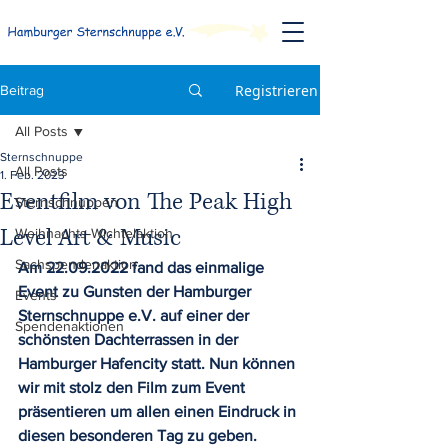
Registrieren
Beitrag
All Posts
Sternschnuppe
All Posts
1. Feb. 2023
Eventfilm von The Peak High
Sternschnuppen
Level Art & Music
Weihnachts-Wichtelaktion
Sachspendenaktion
Am 22.09.2022 fand das einmalige 
Event zu Gunsten der Hamburger 
Events
Sternschnuppe e.V. auf einer der 
Spendenaktionen
schönsten Dachterrassen in der 
Hamburger Hafencity statt. Nun können 
wir mit stolz den Film zum Event 
präsentieren um allen einen Eindruck in 
diesen besonderen Tag zu geben.