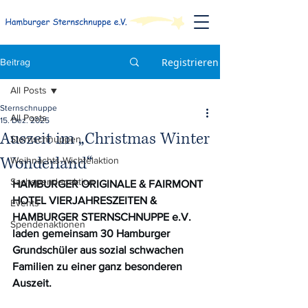
Registrieren
Beitrag
All Posts
Sternschnuppe
All Posts
15. Dez. 2025
Auszeit im „Christmas Winter
Sternschnuppen
Wonderland“
Weihnachts-Wichtelaktion
Sachspendenaktion
HAMBURGER ORIGINALE & FAIRMONT 
HOTEL VIERJAHRESZEITEN & 
Events
HAMBURGER STERNSCHNUPPE e.V. 
Spendenaktionen
laden gemeinsam 30 Hamburger 
Grundschüler aus sozial schwachen 
Familien zu einer ganz besonderen 
Auszeit.