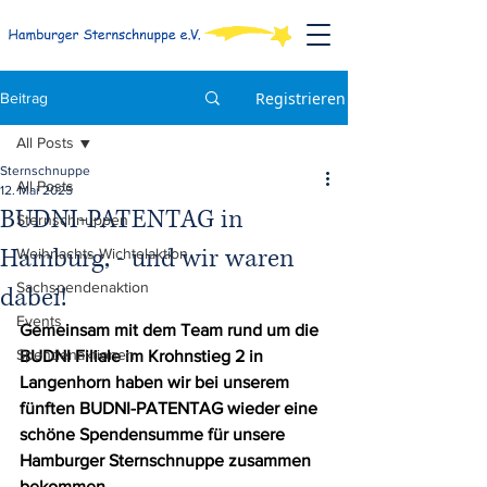
Registrieren
Beitrag
All Posts
Sternschnuppe
All Posts
12. Mai 2025
BUDNI-PATENTAG in
Sternschnuppen
Hamburg, - und wir waren
Weihnachts-Wichtelaktion
Sachspendenaktion
dabei!
Events
Gemeinsam mit dem Team rund um die 
Spendenaktionen
BUDNI Filiale im Krohnstieg 2 in 
Langenhorn haben wir bei unserem 
fünften BUDNI-PATENTAG wieder eine 
schöne Spendensumme für unsere 
Hamburger Sternschnuppe zusammen 
bekommen.