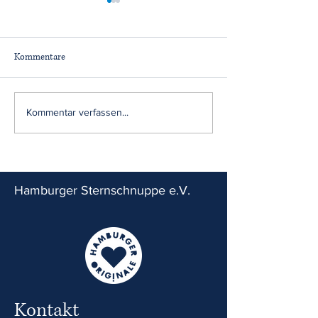
Kommentare
Lesespaß trifft
Mittsommer Charit
Kommentar verfassen...
Herzensprojekt
der wineBANK SY
Hamburger Sternschnuppe e.V.
Kontakt