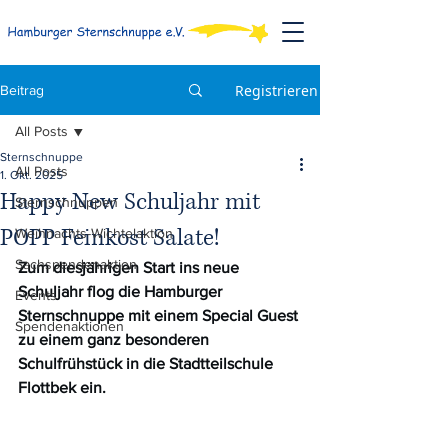
Registrieren
Beitrag
All Posts
Sternschnuppe
All Posts
1. Okt. 2025
Happy New Schuljahr mit
Sternschnuppen
POPP Feinkost Salate!
Weihnachts-Wichtelaktion
Sachspendenaktion
Zum diesjährigen Start ins neue 
Schuljahr flog die Hamburger 
Events
Sternschnuppe mit einem Special Guest 
Spendenaktionen
zu einem ganz besonderen 
Schulfrühstück in die Stadtteilschule 
Flottbek ein.